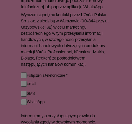
reprezentanta handlowego podczas rozmowy
telefonicznej lub poprzez aplikację WhatsApp.
Wyrażam zgodę na kontakt przez L'Oréal Polska
Sp. z o.o. z siedzibą w Warszawie (00-844 przy ul.
Grzybowskiej 62) w celu marketingu
bezpośredniego, w tym przesyłania informacji
handlowych, w szczególności przesyłania
informacji handlowych dotyczących produktów
marek (L'Oréal Professionnel, Kérastase, Matrix,
Biolage, Redken) za pośrednictwem
następujących kanałów komunikacji:
Połączenia telefoniczne *
Email
SMS
WhatsApp
Informujemy o przysługującym prawie do
wycofania zgody w dowolnym momencie.
Wycofanie zgody nie wpływa na zgodność z