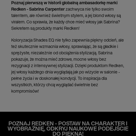
Poznaj pierwszą w historii globalną ambasadorkę marki
Redken - Sabrina Carpenter
zachwyca nie tylko swoim
talentem, ale również świetnym stylem, a jej blond włosy są
viralem. Co sprawia, że każdy chce mieć włosy jak Sabrina?
Sekretem są produkty marki Redken!
Koloryzacja Shades EQ nie tylko zapewnia piękny odcień, ale
też skutecznie wzmacnia włosy, sprawiając, że są gładkie i
sprężyste, niezależnie od obciążenia stylizacją. Sabrina
pokazuje, że można mieć zdrowe, mocne włosy bez
rezygnacji z intensywnej stylizacji. Dzięki produktom Redken,
jej włosy każdego dnia wyglądają jak po wizycie w salonie -
pełne życia i w doskonałej kondycji. To inspiracja dla
wszystkich, którzy chcą wyglądać świetnie bez
kompromisów!
POZNAJ REDKEN - POSTAW NA CHARAKTER I
WYOBRAŹNIĘ,
ODKRYJ NAUKOWE PODEJŚCIE
DO PIĘKNA!