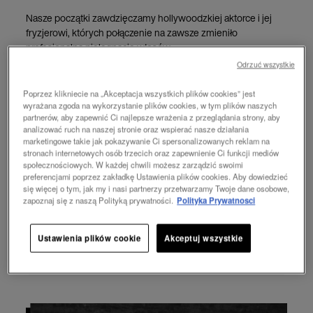
Nasze początki zawdzięczamy hollywoodzkiej aktorce i jej
fryzjerowi, których połączenie na zawsze zmieniło
profesjonalną pielęgnację włosów.
Odrzuć wszystkie
Dzięki nim byliśmy pierwszą marką, która zastosowała
naukowe podejście do włosów i odkryła formułę, która
Poprzez klikniecie na „Akceptacja wszystkich plików cookies” jest
do dziś wyznacza standardy pielęgnacji włosów:
wyrażana zgoda na wykorzystanie plików cookies, w tym plików naszych
partnerów, aby zapewnić Ci najlepsze wrażenia z przeglądania strony, aby
analizować ruch na naszej stronie oraz wspierać nasze działania
marketingowe takie jak pokazywanie Ci spersonalizowanych reklam na
PROTEINY
stronach internetowych osób trzecich oraz zapewnienie Ci funkcji mediów
społecznościowych. W każdej chwili możesz zarządzić swoimi
preferencjami poprzez zakładkę Ustawienia plików cookies. Aby dowiedzieć
NAWILŻENIE
się więcej o tym, jak my i nasi partnerzy przetwarzamy Twoje dane osobowe,
zapoznaj się z naszą Polityką prywatności.
Polityka Prywatnosci
KWASOWE pH
Ustawienia plików cookie
Akceptuj wszystkie
ZDROWE WŁOSY